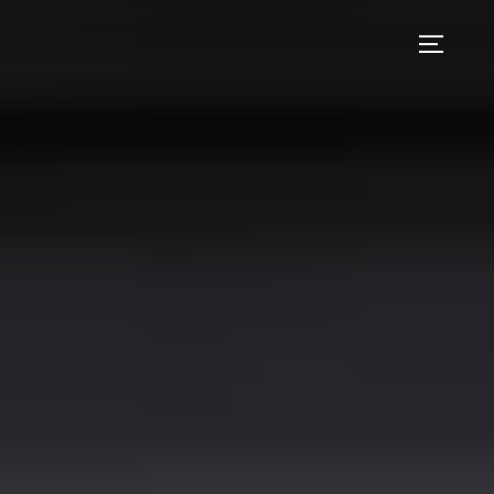
コ
ン
サイドバ
テ
ン
ツ
へ
ス
キ
ッ
プ